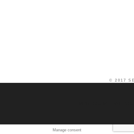
© 2017 
IMPRESSUM
DATENS
Manage consent